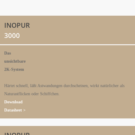
INOPUR
3000
Das
unsichtbare
2K-System
Härtet schnell, läßt Astwandungen durchscheinen, wirkt natürlicher als
Naturastflicken oder Schiffchen.
Download
Datasheet >