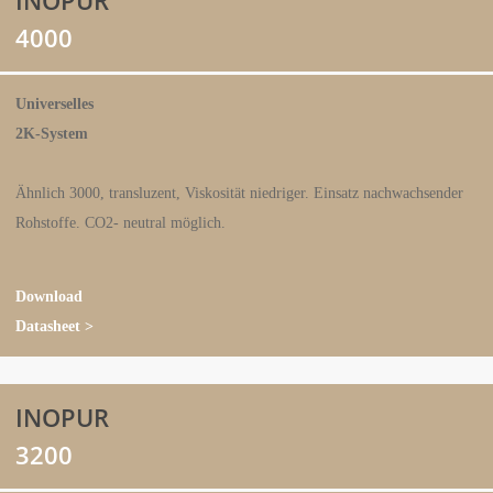
INOPUR
4000
Universelles
2K-System
Ähnlich 3000, transluzent, Viskosität niedriger. Einsatz nachwachsender
Rohstoffe. CO2- neutral möglich.
Download
Datasheet >
INOPUR
3200