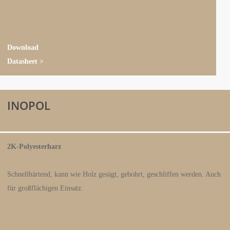
Download
Datasheet >
INOPOL
2K-Polyesterharz
Schnellhärtend, kann wie Holz gesägt, gebohrt, geschliffen werden. Auch
für großflächigen Einsatz.