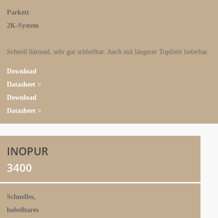
Parkett
2K-System
Schnell härtend, sehr gut schleifbar. Auch mit längerer Topfzeit lieferbar.
Download
Datasheet >
Download
Datasheet >
INOPUR
3400
Schnelles,
hobelbares