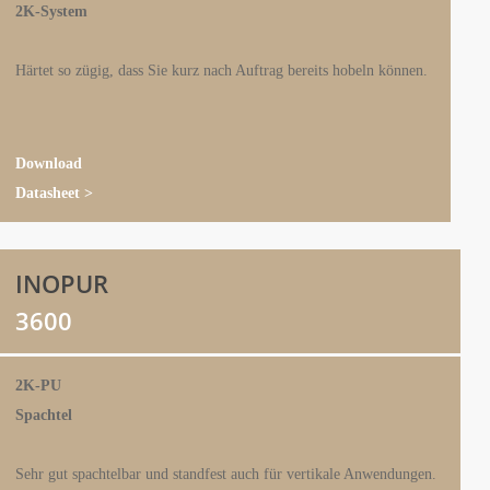
2K-System
Härtet so zügig, dass Sie kurz nach Auftrag bereits hobeln können.
Download
Datasheet >
INOPUR
3600
2K-PU
Spachtel
Sehr gut spachtelbar und standfest auch für vertikale Anwendungen.